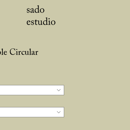
e Circular
cio