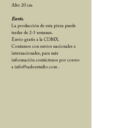
Alto 20 cm
Envío.
La producción de esta pieza puede
tardar de 2-3 semanas.
Envío gratis a la CDMX.
Contamos con envíos nacionales e
internacionales, para más
información contáctenos por correo
a info@sadoestudio.com .