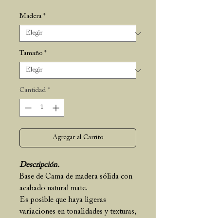
Madera
*
Tamaño
*
Cantidad
*
Agregar al Carrito
Descripción.
Base de Cama de madera sólida con
acabado natural mate.
Es posible que haya ligeras
variaciones en tonalidades y texturas,