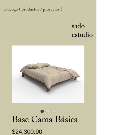
catálogo (
productos
/
proyectos
)
Base Cama Básica
Precio
$24,300.00